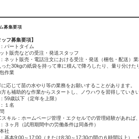
ム募集要項
タッフ募集要項】
：パートタイム
ット販売などの受注・発送スタッフ
：ネット販売・電話注文における受注・発送（梱包・配送）業
入った30kgの紙袋を持って車に積んで降ろしたり、量り分けた
梱包作業
容に応じて苗の水やり等の業務をお願いすることがあります。
の方も補助的な作業からスタートし、ノウハウを習得していき
：59歳以下（定年を上限）
：１名
問
Cスキル：ホームページ管理・エクセルでの管理経験があれば
：３ヶ月（試用期間中の労働条件は同条件）
本社
基本9:00～17:00（または8:30～17:30の間の６時間以上）