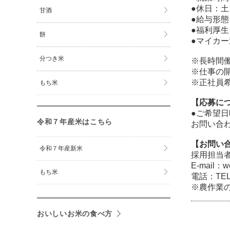
●
休日：
甘酒
●
給与形態
●
福利厚生
餅
●
マイカー
分つき米
※長時間
※仕事の
※正社員
もち米
【応募に
●
ご希望日
令和７年産米はこちら
お問い合
【お問い
令和７年産新米
採用担当
E-mail：w
もち米
電話：TEL.
※農作業
おいしいお米の食べ方