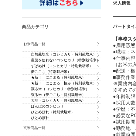
求人情報
商品カテゴリ
パートタイ
【事務ス
お米商品一覧
●
雇用形態
●
職種：ネ
自然栽培米（コシヒカリ・特別栽培米）
●
仕事内容
農薬を使わないコシヒカリ（特別栽培米）
（お米の
ずばぬけ（コシヒカリ・特別栽培米）
■配送・
夢ごこち（特別栽培米）
■事務作業
★新！ にこまる（特別栽培米）
★新！ にこまる 極み（特別栽培米）
※業務内
譲る米（コシヒカリ・特別栽培米）
※初めて
譲る米（夢ごこち・特別栽培米）
●
年齢制限
大地（コシヒカリ・特別栽培米）
●
採用人数
ばんばのコシヒカリ
●
学歴：不
ひとめぼれ（特別栽培米）
●
必要なP
ひとめぼれ
●
試用期間
玄米商品一覧
●
勤務地：
●
就業時間：