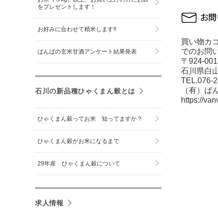
をプレゼントします！
お好みに合わせて精米します!!
買い物カ
でのお問
ばんばの玄米甘酒アンケート結果発表
〒924-0
石川県白山
TEL.076-
（有）ば
石川の新品種ひゃくまん穀とは
https://van
ひゃくまん穀ってお米 知ってますか？
ひゃくまん穀がお米になるまで
29年産 ひゃくまん穀について
求人情報