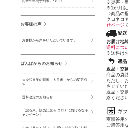
お米の年間予約米について
※災害・
※1か月
⇒商品の
クロネコ
お客様の声
せページ
お客様から声をいただいています。
お届け地
送料につ
※送料は
ばんばからのお知らせ
返品・交
商品の袋
≪令和８年の新米（８月末）からの変更点
ただし、
≫
させてい
返品・交
送料改定のお知らせ
絡くださ
「譲る米」販売記念＆ コロナに負けるなキ
ャンペーン！
商贈答用
ご贈答用
お米（５kg）以上、お買い上げの方にお餅