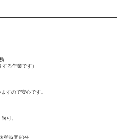
務
りする作業です）
いますので安心です。
、尚可。
 休憩時間60分