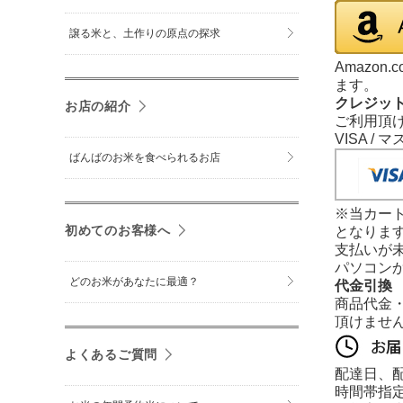
譲る米と、土作りの原点の探求
Amazo
ます。
クレジッ
お店の紹介
ご利用頂け
VISA /
ばんばのお米を食べられるお店
※当カー
初めてのお客様へ
となりま
支払いが
パソコン
どのお米があなたに最適？
代金引換
商品代金
頂けませ
よくあるご質問
配達日、
時間帯指定