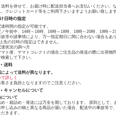
・送料を併せて、お届け時に配送担当者へお支払いください。
ん。クレジットカード等をご利用下さいますようお願い致しま
配達時間の指定が可能です。
／午前中、14時～16時、16時～18時、18時～20時、19時～2
事故等や諸事情により、万一指定期日に間に合わない場合もあ
以上先の日時の指定はできません。
配達状況の調べ方
ヤマト便、ヤマトコレクトの場合ご注文品の発送の際に出荷物
で検索して下さい。
域によって送料が異なります。
いて詳しく
お客さま負担となりますのでご注意ください。
換について
詰め・箱詰め・発送には万全を期しております。 原則として、
お申し込みの物と異なる商品が届いた場合、配送中の事故等で
ただきます。