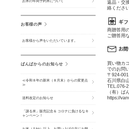
お米の年間予約米について
返品・交
絡くださ
お客様の声
商贈答用
ご贈答用
お客様から声をいただいています。
買い物カ
ばんばからのお知らせ
でのお問
〒924-0
石川県白山
≪令和８年の新米（８月末）からの変更点
≫
TEL.076-
（有）ば
https://van
送料改定のお知らせ
「譲る米」販売記念＆ コロナに負けるなキ
ャンペーン！
お米（５kg）以上、お買い上げの方にお餅