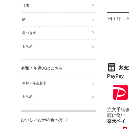
甘酒
1件中1件～
餅
分つき米
もち米
令和７年産米はこちら
PayPay
令和７年産新米
もち米
注文手続き
順に従い
おいしいお米の食べ方
楽天ペイ