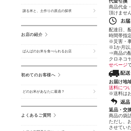
代金引換
商品代金
譲る米と、土作りの原点の探求
頂けませ
配達日、
お店の紹介
時間帯指定
※災害・
※1か月
ばんばのお米を食べられるお店
⇒商品の
クロネコ
せページ
初めてのお客様へ
お届け地
送料につ
どのお米があなたに最適？
※送料は
返品・交
よくあるご質問
商品の袋
ただし、
させてい