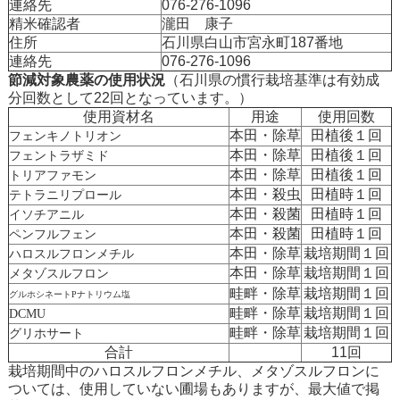
連絡先
076-276-1096
精米確認者
瀧田 康子
住所
石川県白山市宮永町187番地
連絡先
076-276-1096
節減対象農薬の使用状況
（石川県の慣行栽培基準は有効成
分回数として22回となっています。）
使用資材名
用途
使用回数
本田・除草
田植後１回
フェンキノトリオン
本田・除草
田植後１回
フェントラザミド
本田・除草
田植後１回
トリアファモン
本田・殺虫
田植時１回
テトラニリプロール
本田・殺菌
田植時１回
イソチアニル
本田・殺菌
田植時１回
ペンフルフェン
本田・除草
栽培期間１回
ハロスルフロンメチル
本田・除草
栽培期間１回
メタゾスルフロン
畦畔・除草
栽培期間１回
グルホシネートPナトリウム塩
畦畔・除草
栽培期間１回
DCMU
畦畔・除草
栽培期間１回
グリホサート
合計
11回
栽培期間中のハロスルフロンメチル、メタゾスルフロンに
ついては、使用していない圃場もありますが、最大値で掲