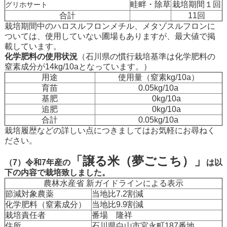
畦畔・除草
栽培期間１回
グリホサート
合計
11回
栽培期間中のハロスルフロンメチル、メタゾスルフロンに
ついては、使用していない圃場もありますが、最大値で掲
載しています。
化学肥料の使用状況
（石川県の慣行栽培基準は化学肥料の
窒素成分が14kg/10aとなっています。）
用途
使用量（窒素kg/10a）
育苗
0.05kg/10a
基肥
0kg/10a
追肥
0kg/10a
合計
0.05kg/10a
栽培履歴などの詳しい点につきましてはお気軽にお尋ねく
ださい。
「譲る米（夢ごこち）」
（7）令和7年産の
は以
下の内容で栽培致しました。
農林水産省 新ガイドラインによる表示
節減対象農薬
当地比7.2割減
化学肥料（窒素成分）
当地比9.9割減
栽培責任者
番場 隆祥
住所
石川県白山市宮永町187番地