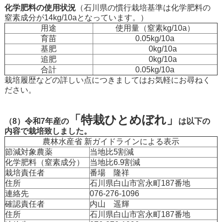
化学肥料の使用状況
（石川県の慣行栽培基準は化学肥料の
窒素成分が14kg/10aとなっています。）
用途
使用量（窒素kg/10a）
育苗
0.05kg/10a
基肥
0kg/10a
追肥
0kg/10a
合計
0.05kg/10a
栽培履歴などの詳しい点につきましてはお気軽にお尋ねく
ださい。
「特栽ひとめぼれ」
（8）令和7年産の
は以下の
内容で栽培致しました。
農林水産省 新ガイドラインによる表示
節減対象農薬
当地比5割減
化学肥料（窒素成分）
当地比6.9割減
栽培責任者
番場 隆祥
住所
石川県白山市宮永町187番地
連絡先
076-276-1096
確認責任者
内山 遥輝
住所
石川県白山市宮永町187番地