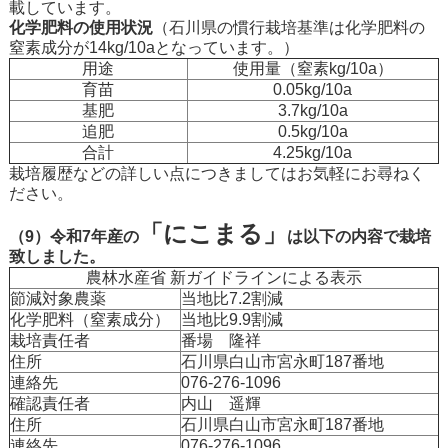
載しています。
化学肥料の使用状況
（石川県の慣行栽培基準は化学肥料の
窒素成分が14kg/10aとなっています。）
用途
使用量（窒素kg/10a）
育苗
0.05kg/10a
基肥
3.7kg/10a
追肥
0.5kg/10a
合計
4.25kg/10a
栽培履歴などの詳しい点につきましてはお気軽にお尋ねく
ださい。
「にこまる」
（9）令和7年産の
は以下の内容で栽培
致しました。
農林水産省 新ガイドラインによる表示
節減対象農薬
当地比7.2割減
化学肥料（窒素成分）
当地比9.9割減
栽培責任者
番場 隆祥
住所
石川県白山市宮永町187番地
連絡先
076-276-1096
確認責任者
内山 遥輝
住所
石川県白山市宮永町187番地
連絡先
076-276-1096