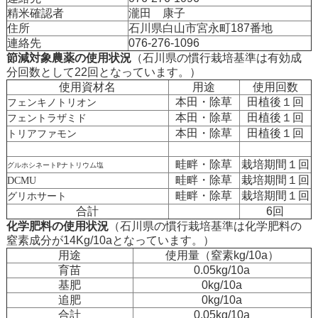
精米確認者
瀧田 康子
住所
石川県白山市宮永町187番地
連絡先
076-276-1096
節減対象農薬の使用状況
（石川県の慣行栽培基準は有効成
分回数として22回となっています。）
使用資材名
用途
使用回数
本田・除草
田植後１回
フェンキノトリオン
本田・除草
田植後１回
フェントラザミド
本田・除草
田植後１回
トリアファモン
畦畔・除草
栽培期間１回
グルホシネートPナトリウム塩
畦畔・除草
栽培期間１回
DCMU
畦畔・除草
栽培期間１回
グリホサート
合計
6回
化学肥料の使用状況
（石川県の慣行栽培基準は化学肥料の
窒素成分が14Kg/10aとなっています。）
用途
使用量（窒素kg/10a）
育苗
0.05kg/10a
基肥
0kg/10a
追肥
0kg/10a
合計
0.05kg/10a