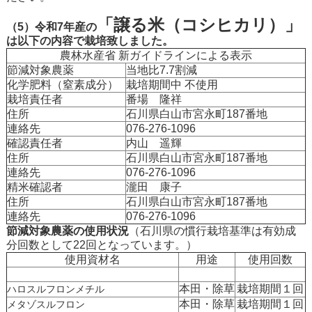
「譲る米（コシヒカリ）」
（5）令和7年産の
は以下の内容で栽培致しました。
農林水産省 新ガイドラインによる表示
節減対象農薬
当地比7.7割減
化学肥料（窒素成分）
栽培期間中 不使用
栽培責任者
番場 隆祥
住所
石川県白山市宮永町187番地
連絡先
076-276-1096
確認責任者
内山 遥輝
住所
石川県白山市宮永町187番地
連絡先
076-276-1096
精米確認者
瀧田 康子
住所
石川県白山市宮永町187番地
連絡先
076-276-1096
節減対象農薬の使用状況
（石川県の慣行栽培基準は有効成
分回数として22回となっています。）
使用資材名
用途
使用回数
本田・除草
栽培期間１回
ハロスルフロンメチル
本田・除草
栽培期間１回
メタゾスルフロン