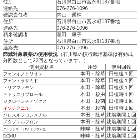
住所
石川県白山市宮永町187番地
連絡先
076-276-1096
確認責任者
内山 遥輝
住所
石川県白山市宮永町187番地
連絡先
076-276-1096
精米確認者
瀧田 康子
住所
石川県白山市宮永町187番地
連絡先
076-276-1096
節減対象農薬の使用状況
（石川県の慣行栽培基準は有効成
分回数として22回となっています。）
使用資材名
用途
使用回数
本田・除草
田植後１回
フェンキノトリオン
本田・除草
田植後１回
フェントラザミド
本田・除草
田植後１回
トリアファモン
本田・殺虫
田植時１回
テトラニリプロール
本田・殺菌
田植時１回
ジクロベンチアゾクス
本田・殺菌
田植時１回
イソチアニル
本田・除草
栽培期間１回
ハロスルフロンメチル
本田・除草
栽培期間１回
メタゾスルフロン
畦畔・除草
栽培期間１回
グルホシネートPナトリウム塩
畦畔・除草
栽培期間１回
DCMU