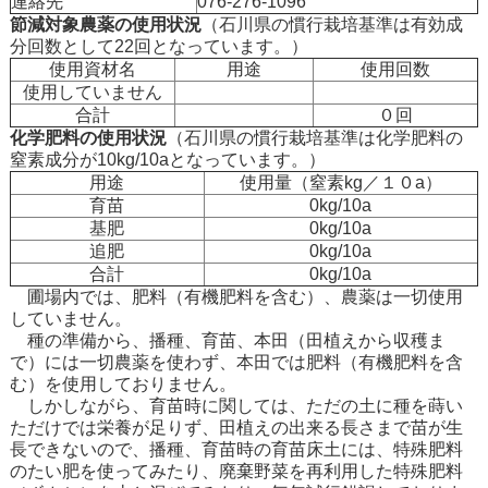
連絡先
076-276-1096
節減対象農薬の使用状況
（石川県の慣行栽培基準は有効成
分回数として22回となっています。）
使用資材名
用途
使用回数
使用していません
合計
０回
化学肥料の使用状況
（石川県の慣行栽培基準は化学肥料の
窒素成分が10kg/10aとなっています。）
用途
使用量（窒素kg／１０a）
育苗
0kg/10a
基肥
0kg/10a
追肥
0kg/10a
合計
0kg/10a
圃場内では、肥料（有機肥料を含む）、農薬は一切使用
していません。
種の準備から、播種、育苗、本田（田植えから収穫ま
で）には一切農薬を使わず、本田では肥料（有機肥料を含
む）を使用しておりません。
しかしながら、育苗時に関しては、ただの土に種を蒔い
ただけでは栄養が足りず、田植えの出来る長さまで苗が生
長できないので、播種、育苗時の育苗床土には、特殊肥料
のたい肥を使ってみたり、廃棄野菜を再利用した特殊肥料