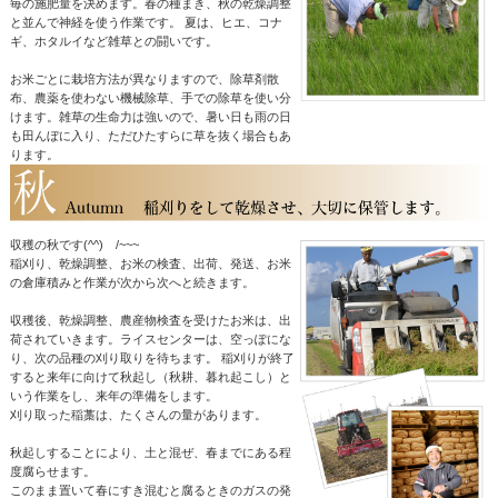
毎の施肥量を決めます。春の種まき、秋の乾燥調整
と並んで神経を使う作業です。 夏は、ヒエ、コナ
ギ、ホタルイなど雑草との闘いです。
お米ごとに栽培方法が異なりますので、除草剤散
布、農薬を使わない機械除草、手での除草を使い分
けます。雑草の生命力は強いので、暑い日も雨の日
も田んぼに入り、ただひたすらに草を抜く場合もあ
ります。
収穫の秋です(^^) /~~~
稲刈り、乾燥調整、お米の検査、出荷、発送、お米
の倉庫積みと作業が次から次へと続きます。
収穫後、乾燥調整、農産物検査を受けたお米は、出
荷されていきます。ライスセンターは、空っぽにな
り、次の品種の刈り取りを待ちます。 稲刈りが終了
すると来年に向けて秋起し（秋耕、暮れ起こし）と
いう作業をし、来年の準備をします。
刈り取った稲藁は、たくさんの量があります。
秋起しすることにより、土と混ぜ、春までにある程
度腐らせます。
このまま置いて春にすき混むと腐るときのガスの発