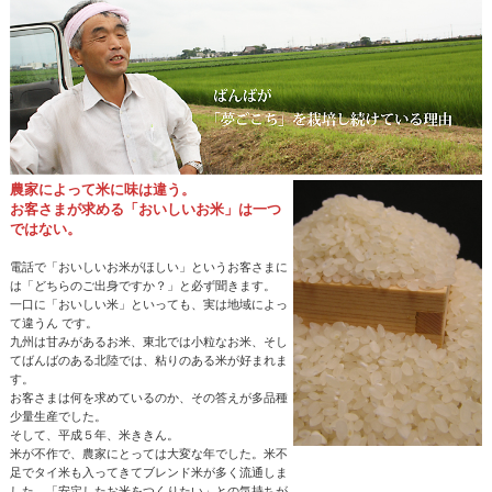
農家によって米に味は違う。
お客さまが求める「おいしいお米」は一つ
ではない。
電話で「おいしいお米がほしい」というお客さまに
は「どちらのご出身ですか？」と必ず聞きます。
一口に「おいしい米」といっても、実は地域によっ
て違うん です。
九州は甘みがあるお米、東北では小粒なお米、そし
てばんばのある北陸では、粘りのある米が好まれま
す。
お客さまは何を求めているのか、その答えが多品種
少量生産でした。
そして、平成５年、米ききん。
米が不作で、農家にとっては大変な年でした。米不
足でタイ米も入ってきてブレンド米が多く流通しま
した。「安定したお米をつくりたい」との気持ちが