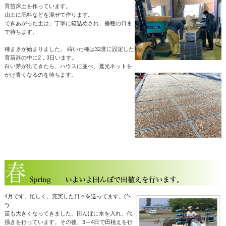
育苗床土を作っています。
山土に肥料などを混ぜて作ります。
できあがった土は、丁寧に箱詰めされ、播種の日ま
で待ちます。
種まきが始まりました。 蒔いた種は32度に設定した
育苗器の中に2，3日います。
白い芽が出てきたら、ハウスに並べ、遮光ネットを
かけ青くなるのを待ちます。
4月です。忙しく、充実した日々を送ってます。(^-
^)
苗も大きくなってきました。田んぼに水を入れ、代
掻きを行っています。その後、3～4日で田植えを行