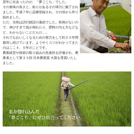
翌年に出会ったのが、「夢ごこち」でした。
その食味の良さと、粘りがあるその弾力に魅了され
ました。平成７年に品種登録され、その頃から作り
始めました。
ただ、当初は試行錯誤の連続でした。前例がないの
で、伸びすぎて稲が倒れたり、肥料の与え方などな
ど、わからないことだらけ…。
それでもおいしくなるための努力をして約２０年間
栽培し続けています。ようやくコツがわかってきた
のはここ４、５年のことです。
農業経営や技術の取り組みの先進性を評価され、農
業者として第３３回 日本農業賞 大賞を受賞いたし
ました。