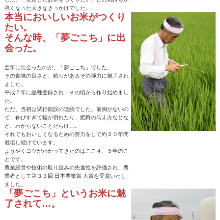
強くなった大きなきっかけでした。
本当においしいお米がつくり
たい。
そんな時、「夢ごこち」に出
会った。
翌年に出会ったのが、「夢ごこち」でした。
その食味の良さと、粘りがあるその弾力に魅了され
ました。
平成７年に品種登録され、その頃から作り始めまし
た。
ただ、当初は試行錯誤の連続でした。前例がないの
で、伸びすぎて稲が倒れたり、肥料の与え方などな
ど、わからないことだらけ…。
それでもおいしくなるための努力をして約２０年間
栽培し続けています。
ようやくコツがわかってきたのはここ４、５年のこ
とです。
農業経営や技術の取り組みの先進性を評価され、農
業者として第３３回 日本農業賞 大賞を受賞いたし
ました。
「夢ごこち」というお米に魅
了されて…。