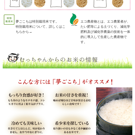
夢ごこちは特別栽培米です。
エコ農産物とは、エコ農業者が、
特別栽培米について、
詳しくはこ
たい肥等による土づくり、減化学
ちらから→
肥料及び減化学農薬の技術を一体
的に導入して生産した農産物で
す。