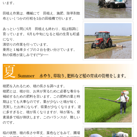
います。
田植え作業は、機械にて 田植え、施肥、除草剤散
布といくつかの行程を1台の田植機で行います。
あっという間に6月 田植えも終わり、稲は順調に
育っています。 6月も中旬になると稲の生育も旺盛
になり、
溝切りの作業を行っています。
乗用と１輪車タイプの２台を使い分けています。
秋の収穫が楽しみです(^^)/~~~
穂肥を入れるため、穂の長さを調べます。
穂肥とは、穂が出、お米が実るために必要な養分を
補給するための肥料を言います。この肥料の量と時
期はとても大事なのです。量が少ないと穂が短く、
充実し たお米にならず、収量が少なくなります。逆
に多すぎると、穂が長くなりますが、味が落ち、窒
素過多で稲が倒伏します。このバランスが、難しい
のです。
稲の状態、穂の長さや草丈、葉色などをみて、圃場